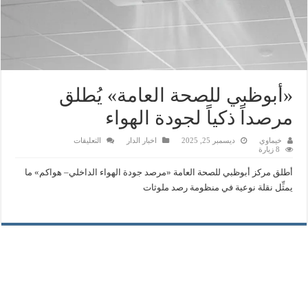
«أبوظبي للصحة العامة» يُطلق
مرصداً ذكياً لجودة الهواء
على
خيماوي
ديسمبر 25, 2025
اخبار الدار
التعليقات
«أبوظبي
8 زيارة
للصحة
العامة»
أطلق مركز أبوظبي للصحة العامة «مرصد جودة الهواء الداخلي– هواكم» ما
يُطلق
مرصداً
يمثِّل نقلة نوعية في منظومة رصد ملوثات
ذكياً
لجودة
الهواء
مغلقة