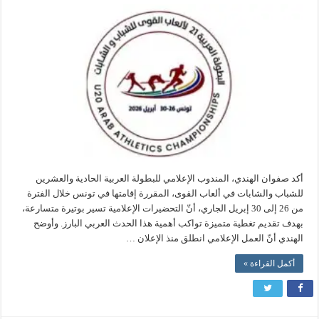
خطة
إعلامية
متكاملة
لمواكبة
البطولة
العربية
لألعاب
القوى
في
تونس
مغلقة
أكد صفوان الهندي، المندوب الإعلامي للبطولة العربية الحادية والعشرين
للشباب والشابات في ألعاب القوى، المقررة إقامتها في تونس خلال الفترة
من 26 إلى 30 إبريل الجاري، أنّ التحضيرات الإعلامية تسير بوتيرة متسارعة،
بهدف تقديم تغطية متميزة تواكب أهمية هذا الحدث العربي البارز. وأوضح
الهندي أنّ العمل الإعلامي انطلق منذ الإعلان …
أكمل القراءة »