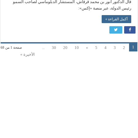
قال الدكتور أنور بن محمد قرقاش، المستشار الدبلوماسي لصاحب السمو
رئيس الدولة، عبر منصة «إكس»:
أكمل القراءة »
1
...
30
20
10
»
5
4
3
2
صفحة 1 من 68
الأخيرة »