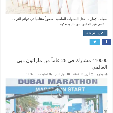
سجلت الإمارات خلال السنوات الماضية، حضوراً متنامياً في قوائم التراث
الثقافي غير المادي لدى «اليونسكو»…
أكمل القراءة »
410000 مشارك في 26 عاماً من ماراثون دبي
العالمي
على
خيماوي
أبريل 19, 2026
اخبار الدار
التعليقات
31
410000
مشارك
في
26
عاماً
من
ماراثون
دبي
العالمي
مغلقة