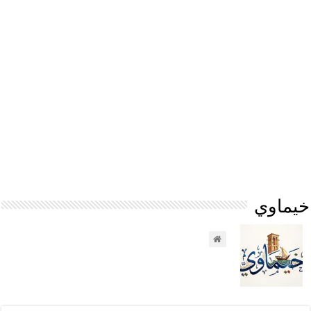
خيماوي