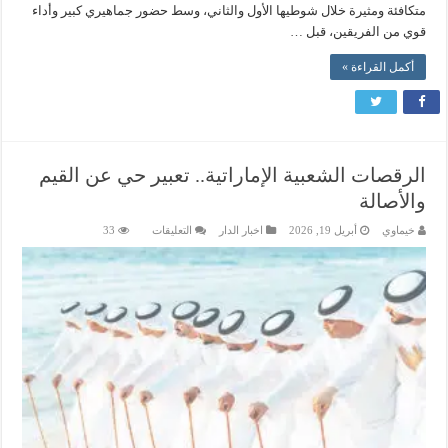
متكافئة ومثيرة خلال شوطيها الأول والثاني، وسط حضور جماهيري كبير وأداء
قوي من الفريقين، قبل …
أكمل القراءة »
الرقصات الشعبية الإماراتية.. تعبير حي عن القيم
والأصالة
على
خيماوي
أبريل 19, 2026
اخبار الدار
التعليقات
33
الرقصات
الشعبية
الإماراتية..
تعبير
حي
عن
القيم
والأصالة
مغلقة