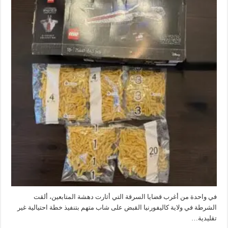
دولار..
تفاصيل
سقوط
متهم
استبدل«ليجو»
بالمكرونة
في
أمريكا
مغلقة
في واحدة من أغرب قضايا السرقة التي أثارت دهشة المتابعين، ألقت
الشرطة في ولاية كاليفورنيا القبض على شاب متهم بتنفيذ خطة احتيالية غير
تقليدية…