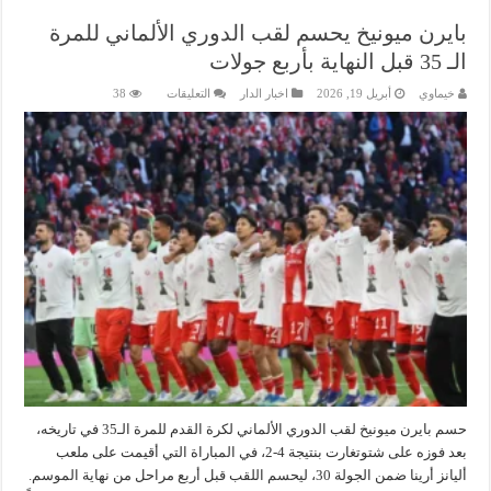
بايرن ميونيخ يحسم لقب الدوري الألماني للمرة
الـ 35 قبل النهاية بأربع جولات
على
خيماوي
أبريل 19, 2026
اخبار الدار
التعليقات
38
بايرن
ميونيخ
يحسم
لقب
الدوري
الألماني
للمرة
الـ
35
قبل
النهاية
بأربع
جولات
مغلقة
حسم بايرن ميونيخ لقب الدوري الألماني لكرة القدم للمرة الـ35 في تاريخه،
بعد فوزه على شتوتغارت بنتيجة 4-2، في المباراة التي أقيمت على ملعب
أليانز أرينا ضمن الجولة 30، ليحسم اللقب قبل أربع مراحل من نهاية الموسم.