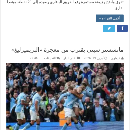
تفوق واضح وهيمنة مستمرة رفع الفريق البافاري رصيده إلى 79 نقطة، مبتعداً
بفارق …
أكمل القراءة »
مانشستر سيتي يقترب من معجزة «البريميرليغ»
على
خيماوي
أبريل 19, 2026
اخبار الدار
التعليقات
22
مانشستر
سيتي
يقترب
من
معجزة
«البريميرليغ»
مغلقة