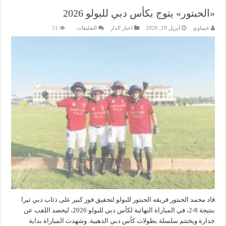
«الحبتور» يتوج بكأس دبي للبولو 2026
على
خيماوي
أبريل 19, 2026
اخبار الدار
التعليقات
51
«الحبتور»
يتوج
بكأس
دبي
للبولو
2026
مغلقة
قاد محمد الحبتور فريقه الحبتور للبولو لتحقيق فوز كبير على ذئاب دبي ثيرا
بنتيجة 8-2، في المباراة النهائية لكأس دبي للبولو 2026، ليحصد اللقب عن
جدارة ويختتم سلسلة بطولات كأس دبي الذهبية. وشهدت المباراة بداية