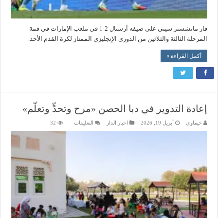
فاز مانشستر سيتي على ضيفه أرسنال 2-1 في ملعب الإمارات في قمة
المرحلة الثالثة والثلاثين من الدوري الإنجليزي الممتاز لكرة القدم الأحد.
أكمل القراءة »
إعادة التدوير في دبا الحصن «مرح وتحدٍّ وتعلّم»
على
خيماوي
أبريل 19, 2026
اخبار الدار
التعليقات
32
إعادة
التدوير
في
دبا
الحصن
«مرح
وتحدٍّ
وتعلّم»
مغلقة