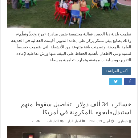
نظمت بلدية دبا الحصن فعالية مجتمعية ضمن مبادرة «مرح وتحدٍّ وتعلّم»،
وذلك بطابع بيئي مبتكر يركز على إعادة التدوير. أقيمت الفعالية في الحديقة
العامة بالمدينة، وتضمنت باقة متنوعة من الأنشطة التي صُممت خصيصاً
لتنمية وعي الأطفال بأهمية الحفاظ على البيئة، منها ورش تفاعلية لإعادة
التدوير، ومسابقات ممتعة، وتجارب تعليمية مبسطة …
أكمل القراءة »
خسائر بـ 34 ألف دولار.. تفاصيل سقوط متهم
استبدل«ليجو» بالمكرونة في أمريكا
على
خيماوي
أبريل 19, 2026
اخبار الدار
التعليقات
25
خسائر
بـ
34
ألف