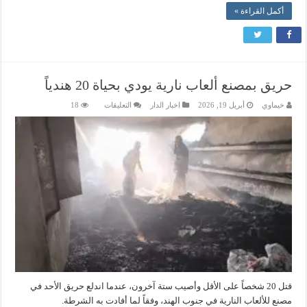
أكمل القراءة »
حريق بمصنع ألعاب نارية يودي بحياة 20 هندياً
على
خيماوي
أبريل 19, 2026
اخبار الدار
التعليقات
18
حريق
بمصنع
ألعاب
نارية
يودي
بحياة
20
هندياً
مغلقة
قتل 20 شخصاً على الأقل وأصيب ستة آخرون، عندما اندلع حريق الأحد في
مصنع للألعاب النارية في جنوب الهند، وفقاً لما أفادت به الشرطة.