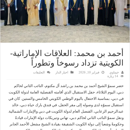
أحمد بن محمد: العلاقات الإماراتية-
الكويتية تزداد رسوخاً وتطوراً
على
خيماوي
فبراير 10, 2026
اخبار الدار
التعليقات
أحمد
14 زيارة
بن
محمد:
حضر سموّ الشيخ أحمد بن محمد بن راشد آل مكتوم، النائب الثاني لحاكم
العلاقات
الإماراتية-
دبي، اليوم الثلاثاء، حفل الاستقبال الذي أقامته القنصلية العامة لدولة الكويت
الكويتية
في دبي، بمناسبة الاحتفال باليوم الوطني الكويتي الخامس والستين. كان في
تزداد
رسوخاً
استقبال سموّه لدى وصوله إلى مقر الحفل، في فندق بارك حياة دبي، خالد
وتطوراً
مغلقة
عبدالرحيم الزعابي، القنصل العام لدولة الكويت في دبي والإمارات الشمالية.
ونقل سموّ النائب الثاني لحاكم دبي، تهاني وتبريكات دولة الإمارات قيادةً
وحكومةً وشعباً إلى دولة الكويت الشقيقة بقيادة الشيخ مشعل الأحمد الجابر