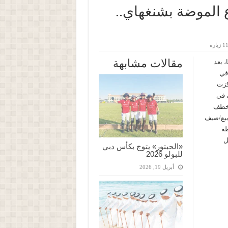
ع الموضة بشنغهاي..
1 زيارة
مقالات مشابهة
، بعد
 في
ركزت
 في
 تخطف
بيع/صيف
طة
ل
«الحبتور» يتوج بكأس دبي
للبولو 2026
أبريل 19, 2026