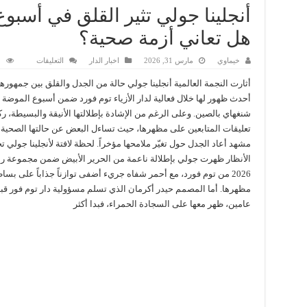
أنجلينا جولي تثير القلق في أسبو
هل تعاني أزمة صحية؟
على
خيماوي
مارس 31, 2026
اخبار الدار
التعليقات
1
أنجلينا
جولي
أثارت النجمة العالمية أنجلينا جولي حالة من الجدل والقلق بين جمهورها
تثير
القلق
أحدث ظهور لها خلال فعالية لدار الأزياء توم فورد ضمن أسبوع الموضة
في
شنغهاي بالصين. وعلى الرغم من الإشادة بإطلالتها الأنيقة والبسيطة، 
أسبوع
الموضة
تعليقات المتابعين على مظهرها، حيث تساءل البعض عن حالتها الصحية،
بشنغهاي..
هل
مشهد أعاد الجدل حول تغيّر ملامحها مؤخراً. لحظة لافتة لأنجلينا جولي
تعاني
أزمة
الأنظار ظهرت جولي بإطلالة ناعمة من الحرير الأبيض ضمن مجموعة ر
صحية؟
2026 من توم فورد، مع أحمر شفاه جريء أضفى توازناً جذاباً على بسا
مغلقة
مظهرها. أما المصمم حيدر أكرمان الذي تسلم مسؤولية دار توم فور قب
عامين، ظهر معها على السجادة الحمراء، فبدا أكثر