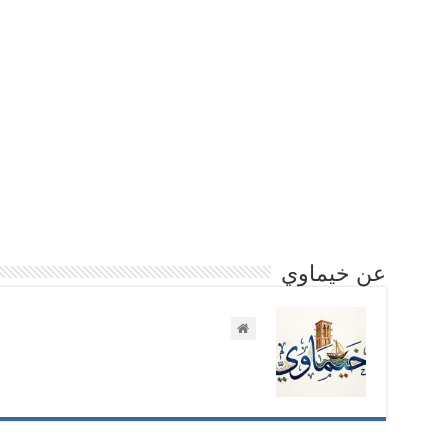
عن خيماوي