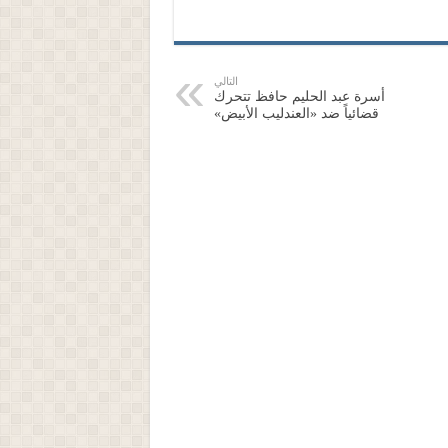
التالي
أسرة عبد الحليم حافظ تتحرك
قضائياً ضد «العندليب الأبيض»