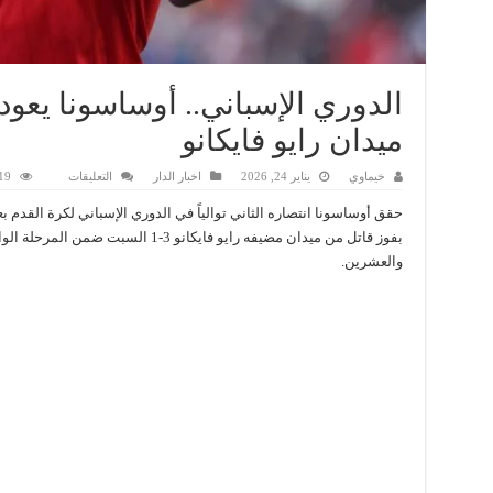
الدوري الإسباني.. أوساسونا يعود
ميدان رايو فايكانو
على
خيماوي
يناير 24, 2026
اخبار الدار
التعليقات
19 زيار
الدوري
الإسباني..
حقق أوساسونا انتصاره الثاني توالياً في الدوري الإسباني لكرة القدم ب
أوساسونا
يعود
بفوز قاتل من ميدان مضيفه رايو فايكانو 3-1 السبت ضمن المرح
بانتصار
والعشرين.
قاتل
من
ميدان
رايو
فايكانو
مغلقة