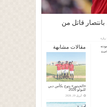
 بانتصار قاتل من
ة
مقالات مشابهة
عودته
لة الواحدة
«الحبتور» يتوج بكأس دبي
للبولو 2026
أبريل 19, 2026