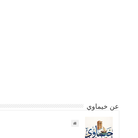
عن خيماوي