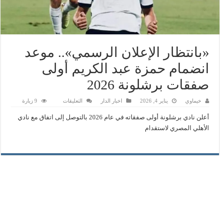
«بانتظار الإعلان الرسمي».. موعد
انضمام حمزة عبد الكريم أولى
صفقات برشلونة 2026
على
خيماوي
يناير 4, 2026
اخبار الدار
التعليقات
9 زيارة
«بانتظار
الإعلان
أعلن نادي برشلونة أولى صفقاته في عام 2026 بالتوصل إلى اتفاق مع نادي
الرسمي»..
موعد
الأهلي المصري لاستقدام
انضمام
حمزة
عبد
الكريم
أولى
صفقات
برشلونة
2026
مغلقة