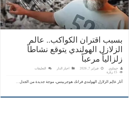
بسبب اقتران الكواكب.. عالم
الزلازل الهولندي يتوقع نشاطاً
زلزالياً مرعباً
على
خيماوي
فبراير 7, 2026
اخبار الدار
التعليقات
بسبب
15 زيارة
اقتران
الكواكب..
أثار عالِم الزلازل الهولندي فرانك هوجربيتس، موجة جديدة من الجدل…
عالم
الزلازل
الهولندي
يتوقع
نشاطاً
زلزالياً
مرعباً
مغلقة