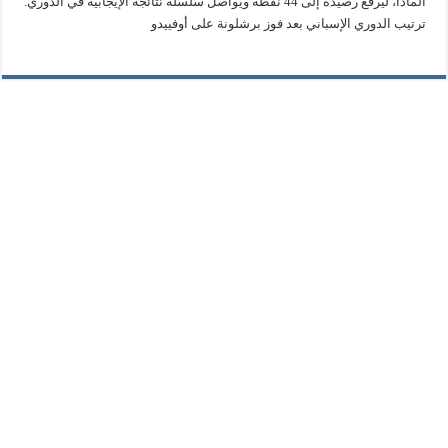
ألمادا، ليرفع رصيده إلى 44 نقطة ويواصل سلسلة نتائجه الإيجابية في الدوري.
ترتيب الدوري الإسباني بعد فوز برشلونة على أوفييدو