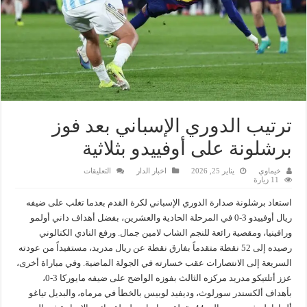
ترتيب الدوري الإسباني بعد فوز
برشلونة على أوفييدو بثلاثية
على
خيماوي
يناير 25, 2026
اخبار الدار
التعليقات
ترتيب
11 زيارة
الدوري
الإسباني
استعاد برشلونة صدارة الدوري الإسباني لكرة القدم بعدما تغلب على ضيفه
بعد
فوز
ريال أوفييدو 3-0 في المرحلة الحادية والعشرين، بفضل أهداف داني أولمو
برشلونة
ورافينيا، ومقصية رائعة للنجم الشاب لامين جمال. ورفع النادي الكتالوني
على
أوفييدو
رصيده إلى 52 نقطة متقدماً بفارق نقطة عن ريال مدريد، مستفيداً من عودته
بثلاثية
مغلقة
السريعة إلى الانتصارات عقب خسارته في الجولة الماضية. وفي مباراة أخرى،
عزز أتلتيكو مدريد مركزه الثالث بفوزه الواضح على ضيفه مايوركا 3-0،
بأهداف ألكسندر سورلوث، وديفيد لوبيس بالخطأ في مرماه، والبديل تياغو