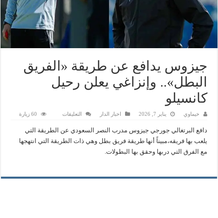
جيزوس يدافع عن طريقة «الفريق
البطل».. وإنزاغي يعلن رحيل
كانسيلو
على
خيماوي
يناير 7, 2026
اخبار الدار
التعليقات
60 زيارة
جيزوس
يدافع
دافع البرتغالي جورجي جيزوس مدرب النصر السعودي عن الطريقة التي
عن
طريقة
يلعب بها فريقه،مبيناً أنها طريقة فريق بطل وهي ذات الطريقة التي انتهجها
«الفريق
مع الفرق التي دربها وحقق بها البطولات.
البطل»..
وإنزاغي
يعلن
رحيل
كانسيلو
مغلقة