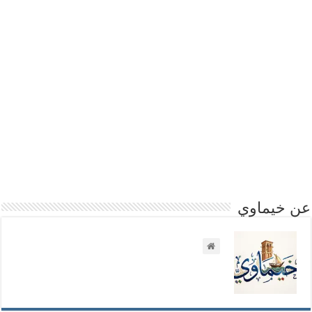
عن خيماوي