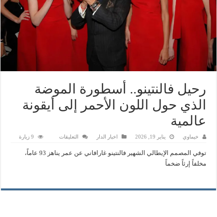
رحيل فالنتينو.. أسطورة الموضة
الذي حول اللون الأحمر إلى أيقونة
عالمية
على
خيماوي
يناير 19, 2026
اخبار الدار
التعليقات
9 زيارة
رحيل
فالنتينو..
توفي المصمم الإيطالي الشهير فالنتينو غارافاني عن عمر يناهز 93 عاماً،
أسطورة
الموضة
مخلفاً إرثاً ضخماً
الذي
حول
اللون
الأحمر
إلى
أيقونة
عالمية
مغلقة