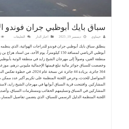
سباق بايك أبوظبي جران فوندو ال
على
خيماوي
ديسمبر 19, 2025
اخبار الدار
التعليقات
سباق
بايك
ينطلق سباق بايك أبوظبي جران فوندو للدراجات الهوائية، الذي ينظم
أبوظبي
جران
أبوظبي الرياضي لمسافة 150 كيلومتراً، يوم الأحد، من استاد هزاع 
فوندو
منطقة العين، وصولاً إلى مهرجان الشيخ زايد في منطقة الوثبة بأبوظبي
الأحد
مغلقة
وخصصت للسباق جوائز مالية تبلغ قيمتها الإجمالية مليوني درهم، موزع
364 جائزة، بزيادة 44 جائزة عن نسخة عام 2024، في خطوة تعكس
المتواصل للحدث، وحرص اللجنة المنظمة على تكريم أكبر عدد ممكن 
المشاركين. وافتتحت قرية السباق أبوابها في مهرجان الشيخ زايد، لاست
المشاركين في السباق وتسليمهم الحقائب ومستلزمات السباق، وأصد
اللجنة المنظمة الدليل الرسمي للسباق، الذي يتضمن تفاصيل المسار،