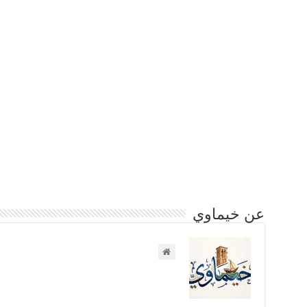
عن خيماوي