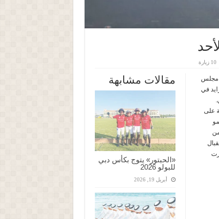
أحد
10 زيارة
مقالات مشابهة
ه مجلس
بن زايد في
.
ة على
 النمو
من
قبال
رت
«الحبتور» يتوج بكأس دبي
للبولو 2026
أبريل 19, 2026