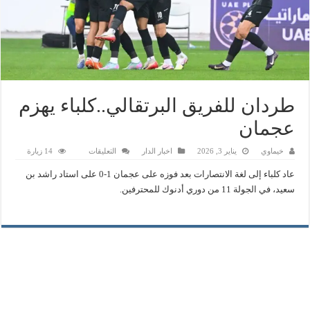
طردان للفريق البرتقالي..كلباء يهزم
عجمان
على
خيماوي
يناير 3, 2026
اخبار الدار
التعليقات
14 زيارة
طردان
للفريق
عاد كلباء إلى لغة الانتصارات بعد فوزه على عجمان 1-0 على استاد راشد بن
البرتقالي..كلباء
يهزم
سعيد، في الجولة 11 من دوري أدنوك للمحترفين.
عجمان
مغلقة