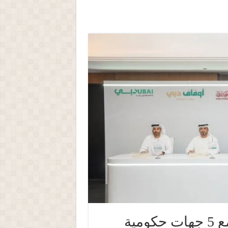
«طرق دبي» توقع اتفاقية تعاون مع 5 جهات حكومية