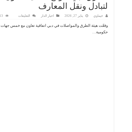
لتبادل ونقل المعارف
على
خيماوي
يناير 27, 2026
اخبار الدار
التعليقات
13 زيار
«طرق
دبي»
وقعّت هيئة الطرق والمواصلات في دبي اتفاقية تعاون مع خمس جهات
توقع
اتفاقية
حكومية…
تعاون
مع
5
جهات
حكومية
لتبادل
ونقل
المعارف
مغلقة