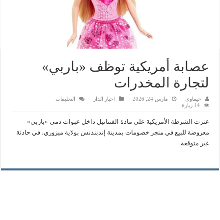
عصابة أمريكية توظف «باربي»
لتجارة المخدرات
على
خيماوي
مارس 24, 2026
اخبار الدار
التعليقات
عصابة
14 زيارة
أمريكية
توظف
عثرت الشرطة الأمريكية على مادة الفنتانيل داخل عبوات دمى «باربي»
«باربي»
لتجارة
معروضة للبيع في متجر خصومات بمدينة إندبندنس بولاية ميزوري، في حادثة
المخدرات
غير متوقعة.
مغلقة