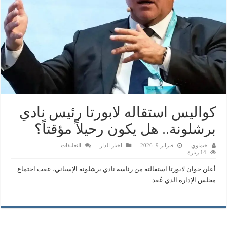
كواليس استقاله لابورتا رئيس نادي
برشلونة.. هل يكون رحيلاً مؤقتاً؟
على
خيماوي
فبراير 9, 2026
اخبار الدار
التعليقات
كواليس
14 زيارة
استقاله
لابورتا
أعلن خوان لابورتا استقالته من رئاسة نادي برشلونة الإسباني، عقب اجتماع
رئيس
نادي
مجلس الإدارة الذي عُقد
برشلونة..
هل
يكون
رحيلاً
مؤقتاً؟
مغلقة