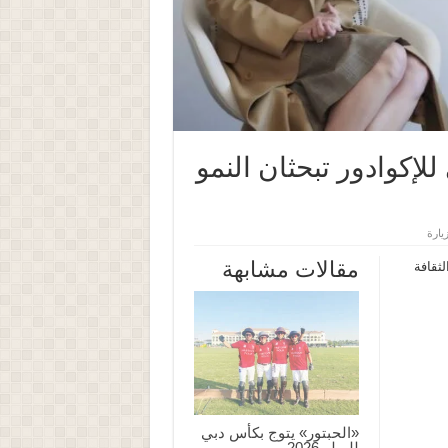
لإكوادور تبحثان النمو
مقالات مشابهة
ثقافة
«الحبتور» يتوج بكأس دبي
للبولو 2026