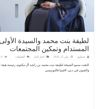
لطيفة بنت محمد والسيدة الأولى ل
المستدام وتمكين المجتمعات
على
خيماوي
يناير 22, 2026
اخبار الدار
التعليقات
9 زيارة
لطيفة
بنت
التقت سمو الشيخة لطيفة بنت محمد بن راشد آل مكتوم، رئيسة هيئة ال
محمد
والسيدة
والفنون في دبي، لافينيا فالبونيسي
الأولى
للإكوادور
تبحثان
النمو
المستدام
وتمكين
المجتمعات
مغلقة