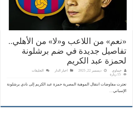
«نعم» من اللاعب و«لا» من الأهلي..
تفاصيل جديدة في ضم برشلونة
لحمزة عبد الكريم
على
خيماوي
ديسمبر 22, 2025
اخبار الدار
التعليقات
«نعم»
15 زيارة
من
اللاعب
تعثرت مفاوضات انتقال الموهبة المصرية حمزة عبد الكريم إلى نادي برشلونة
و«لا»
من
الإسباني…
الأهلي..
تفاصيل
جديدة
في
ضم
برشلونة
لحمزة
عبد
الكريم
مغلقة