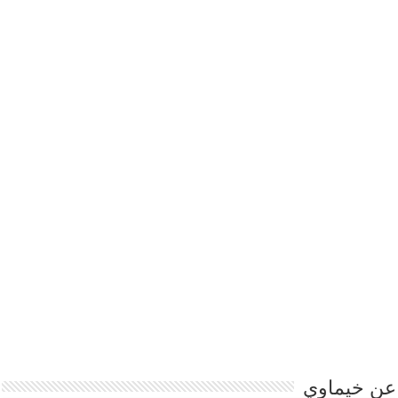
عن خيماوي