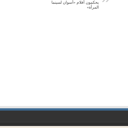
يحكمون أفلام «أسوان لسينما
المرأة»