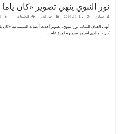
نور النبوي ينهي تصوير «كان ياما 
على
خيماوي
أبريل 18, 2026
اخبار الدار
التعليقات
29 
نور
النبوي
أنهى الفنان الشاب نور النبوي، تصوير أحدث أعماله السينمائية «كان يا 
ينهي
تصوير
كان»، والذي استمر تصويره لمدة عام…
«كان
ياما
كان»
مغلقة