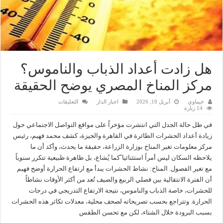
هل زادت أعداد الذباب والناموس؟
مركز المناخ المصري يوضح الحقيقة
على
خيماوي
أبريل 18, 2026
اخبار الدار
التعليقات
هل
14 زيارة
زادت
أعداد
في ظل حالة الجدل التي انتشرت مؤخراً على مواقع التواصل الاجتماعي حول
الذباب
والناموس؟
زيادة أعداد الحشرات الطائرة في القاهرة والجيزة، كشف محمد فهيم، رئيس
مركز
مركز معلومات تغير المناخ بوزارة الزراعة، حقيقة ما يحدث، وأكد أن ما
المناخ
المصري
يلاحظه السكان ليس أمراً استثنائيا ًكما يُشاع، بل ظاهرة طبيعية تتكرر سنوياً
يوضح
الحقيقة
مع تغير الفصول. المناخ: نشاط الحشرات يبدأ مع ارتفاع الحرارة أوضح فهيم
مغلقة
أن الفترة الانتقالية بين فصلي الربيع والصيف تُعد من أكثر الأوقات نشاطاً
للحشرات، خاصة الذباب والناموس، نتيجة الارتفاع التدريجي في درجات
الحرارة. وتتراجع بحسب تصريحاته لصحف محلية، معدلات تكاثر هذه الحشرات
بسبب البرودة خلال الشتاء، لكن مع تحسن الطقس